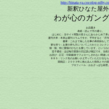
http://
hinata-ya.cocolog-nifty.c
新釈ひなた屋外
わが心のガン
お品書き
表紙：
読んで字の通り。
はじめに：
当サイト閲覧の皆さんにあらかじめ了承
週刊大串：
本来は週刊コラムですが、平均すると「月刊
書庫
：これまで為した仕事の再収録をして
箸を持つ：
お箸の持ち方についてこだわりとコレクシ
猫
：猫、特に愛猫のひなたを愛しています。というわ
逗子通信：
ほぼ毎日更新の日記及び雑記です。当然
お詫び・訂正：
印刷媒体でフォローしきれない間違い
ＢＢＳ
：リンク先のお願いさえ守っていただけるなら
闘病記：２００３年に抱え込んだ病気とその顛
プロフィール：
おおざっぱな経歴